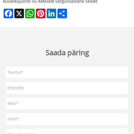
kuubikujuline ilu AM6008 vargusvastane seade
Facebook
X
WhatsApp
Pinterest
LinkedIn
Share
Saada päring