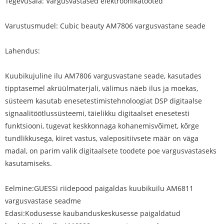
Tegevusala: Vargusvastased elektroonikatooted
Varustusmudel: Cubic beauty AM7806 vargusvastane seade
Lahendus:
Kuubikujuline ilu AM7806 vargusvastane seade, kasutades
tipptasemel akrüülmaterjali, välimus näeb ilus ja moekas,
süsteem kasutab enesetestimistehnoloogiat DSP digitaalse
signaalitöötlussüsteemi, täielikku digitaalset enesetesti
funktsiooni, tugevat keskkonnaga kohanemisvõimet, kõrge
tundlikkusega, kiiret vastus, valepositiivsete määr on väga
madal, on parim valik digitaalsete toodete poe vargusvastaseks
kasutamiseks.
Eelmine:
GUESSi riidepood paigaldas kuubikuilu AM6811
vargusvastase seadme
Edasi:
Kodusesse kaubanduskeskusesse paigaldatud