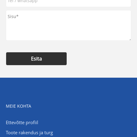
Esita
MEIE KOHTA
Ettevõtte profiil
Toote rakendus ja turg