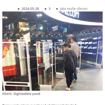
●
2024-05-28
●
3
●
Jäta mulle sõnum
Klient: Digitoodete pood